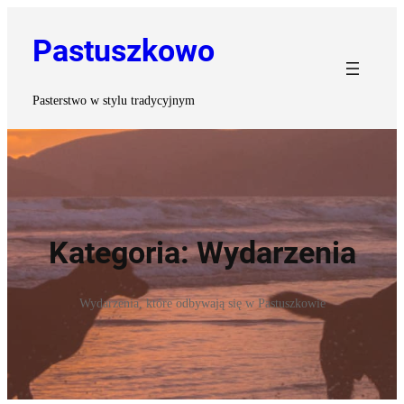
Przejdź
do
Pastuszkowo
treści
Pasterstwo w stylu tradycyjnym
Kategoria:
Wydarzenia
Wydarzenia, które odbywają się w Pastuszkowie