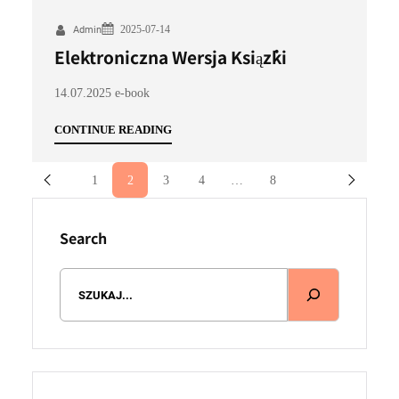
2025-07-14
Admin
Elektroniczna Wersja Książki
14.07.2025 e-book
CONTINUE READING
1
2
3
4
…
8
Search
S
e
a
r
c
h