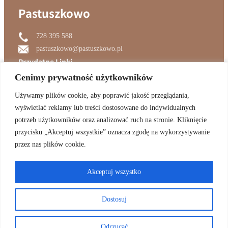
Pastuszkowo
728 395 588
pastuszkowo@pastuszkowo.pl
Przydatne Linki
Cenimy prywatność użytkowników
Cenimy prywatność użytkowników
Pastuszkowo
Używamy plików cookie, aby poprawić jakość przeglądania,
Używamy plików cookie, aby poprawić jakość przeglądania,
Aktualności
wyświetlać reklamy lub treści dostosowane do indywidualnych
wyświetlać reklamy lub treści dostosowane do indywidualnych
zwierzęta
potrzeb użytkowników oraz analizować ruch na stronie. Kliknięcie
potrzeb użytkowników oraz analizować ruch na stronie. Kliknięcie
Szkolenie
przycisku „Akceptuj wszystkie” oznacza zgodę na wykorzystywanie
przycisku „Akceptuj wszystkie” oznacza zgodę na wykorzystywanie
Odwiedzajcie Nas
przez nas plików cookie.
przez nas plików cookie.
Facebook
YouTube
Akceptuj wszystko
Akceptuj wszystko
Dostosuj
Dostosuj
Copyright © 2024
Pastuszkowo
Polityka prywatności
Odrzucać
Odrzucać