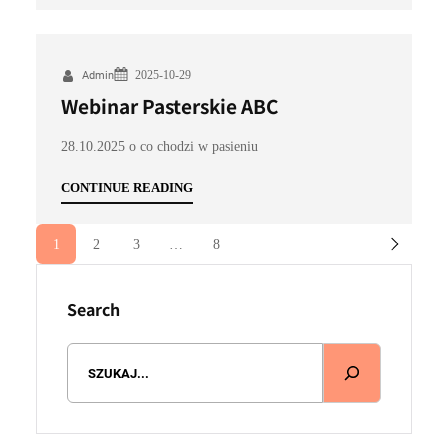
2025-10-29
Admin
Webinar Pasterskie ABC
28.10.2025 o co chodzi w pasieniu
CONTINUE READING
1
2
3
…
8
Search
S
e
a
r
c