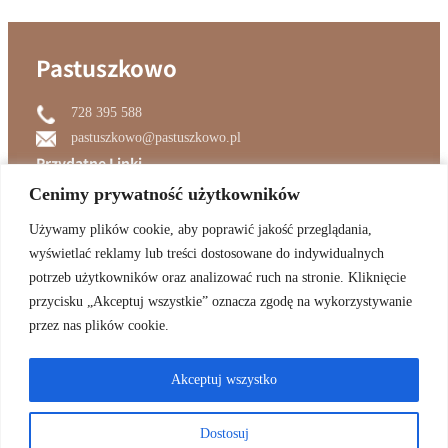
Pastuszkowo
728 395 588
pastuszkowo@pastuszkowo.pl
Przydatne Linki
Cenimy prywatność użytkowników
Cenimy prywatność użytkowników
Pastuszkowo
Używamy plików cookie, aby poprawić jakość przeglądania,
Używamy plików cookie, aby poprawić jakość przeglądania,
Aktualności
wyświetlać reklamy lub treści dostosowane do indywidualnych
wyświetlać reklamy lub treści dostosowane do indywidualnych
zwierzęta
potrzeb użytkowników oraz analizować ruch na stronie. Kliknięcie
potrzeb użytkowników oraz analizować ruch na stronie. Kliknięcie
Szkolenie
przycisku „Akceptuj wszystkie” oznacza zgodę na wykorzystywanie
przycisku „Akceptuj wszystkie” oznacza zgodę na wykorzystywanie
Odwiedzajcie Nas
przez nas plików cookie.
przez nas plików cookie.
Facebook
YouTube
Akceptuj wszystko
Akceptuj wszystko
Dostosuj
Dostosuj